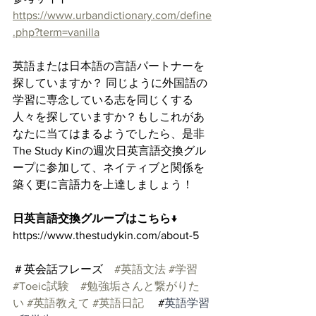
https://www.urbandictionary.com/define
.php?term=vanilla
英語または日本語の言語パートナーを
探していますか？ 同じように外国語の
学習に専念している志を同じくする
人々を探していますか？もしこれがあ
なたに当てはまるようでしたら、是非
The Study Kinの週次日英言語交換グル
ープに参加して、ネイティブと関係を
築く更に言語力を上達しましょう！
日英言語交換グループはこちら↓
https://www.thestudykin.com/about-5
＃英会話フレーズ　
#英語文法
#学習
#Toeic試験
#勉強垢さんと繋がりた
い
#英語教えて
#英語日記
 　#
英語学習 