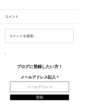
コメント
コメントを追加…
社会人言語交換のコツ：
英語表現を日本
効果的な言語交換方法を
りやすく説明し
徹底解説
表現を英語で面
する方法
ブログに登録したい方！
メールアドレス記入
登録