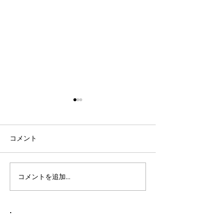
コメント
コメントを追加…
社会人言語交換のコツ：
英語表現を日本
効果的な言語交換方法を
りやすく説明し
徹底解説
表現を英語で面
する方法