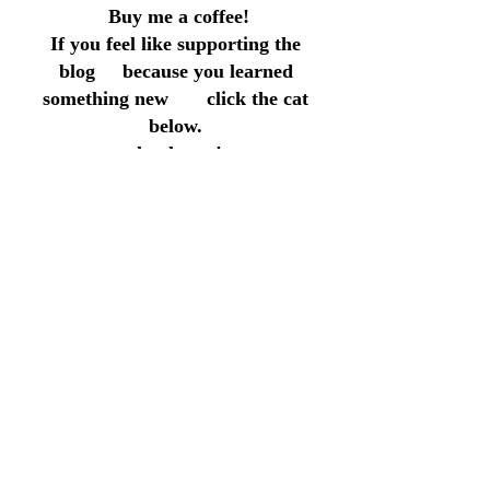
Buy me a coffee!
If you feel like supporting the
blog because you learned
something new click the cat
below.
thank you!
↓
このブログをサポートしたい気持ち