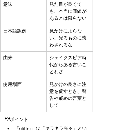
意味
見た目が良くて
も、本当に価値が
あるとは限らない
日本語訳例
見かけによらな
い、光るものに惑
わされるな
由来
シェイクスピア時
代からある古いこ
とわざ
使用場面
見かけの良さに注
意を促すとき、警
告や戒めの言葉と
して
💡ポイント
「glitter」は「キラキラ光る」とい