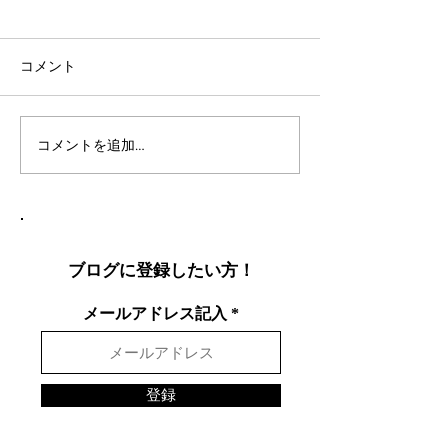
コメント
コメントを追加…
社会人言語交換のコツ：
英語表現を日本
効果的な言語交換方法を
りやすく説明し
徹底解説
表現を英語で面
する方法
ブログに登録したい方！
メールアドレス記入
登録