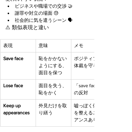
ビジネスや職場での交渉 🤝
謝罪や対立の場面 😓
社会的に気を遣うシーン 🗣️
⚠️ 類似表現と違い
表現
意味
メモ
Save face
恥をかかない
ポジティブに
ようにする、
体裁を守る
面目を保つ
Lose face
面目を失う、
「save face」
恥をかく
の反対
Keep up 
外見だけを取
嘘っぽく体裁
appearances
り繕う
を整えるニュ
アンスあり