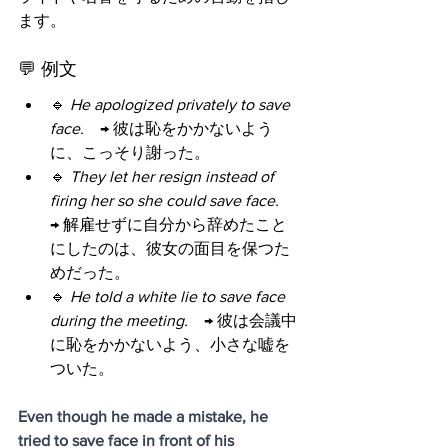
ます。
💬 例文
🔹 
He apologized privately to save 
face.
　→ 彼は恥をかかないよう
に、こっそり謝った。
🔹 
They let her resign instead of 
firing her so she could save face.
→ 解雇せずに自分から辞めたこと
にしたのは、彼女の面目を保つた
めだった。
🔹 
He told a white lie to save face 
during the meeting.
　→ 彼は会議中
に恥をかかないよう、小さな嘘を
ついた。
Even though he made a mistake, he 
tried to save face in front of his 