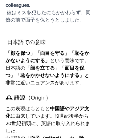
colleagues.
 彼はミスを犯したにもかかわらず、同
僚の前で面子を保とうとしました。
 日本語での意味
「顔を保つ」「面目を守る」「恥をか
かないようにする」
という意味です。
日本語の「
顔を立てる
」「
面目を保
つ
」「
恥をかかせないようにする
」と
非常に近いニュアンスがあります。
🕰️ 語源（Origin）
この表現はもともと
中国語やアジア文
化
に由来しています。19世紀後半から
20世紀初頭に、英語に取り入れられま
した。