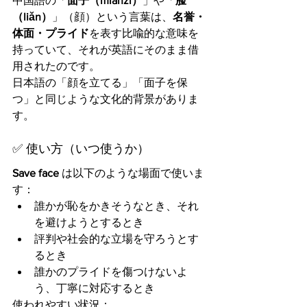
中国語の「
面子（miànzi）
」や「
脸
（liǎn）
」（顔）という言葉は、
名誉・
体面・プライド
を表す比喩的な意味を
持っていて、それが英語にそのまま借
用されたのです。
日本語の「顔を立てる」「面子を保
つ」と同じような文化的背景がありま
す。
✅ 使い方（いつ使うか）
Save face
 は以下のような場面で使いま
す：
誰かが恥をかきそうなとき、それ
を避けようとするとき
評判や社会的な立場を守ろうとす
るとき
誰かのプライドを傷つけないよ
う、丁寧に対応するとき
使われやすい状況：