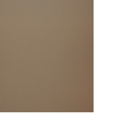
ます。これにより、両言語の学習者が言葉の
ニュアンスや文化的な違いを楽しく学べるよ
うにします。 日本語と英語の辞書が並んで
いる様子。言語学習のスタート地点を象徴し
ています。 英語表現を日本語でわかりやす
く説明するコツ 英語の表現は、直訳すると
意味がわかりにくいことが多いです。だから
こそ、日本語での説明が大切になります。こ
こでは、いくつかのポイントを紹介します。
1. 具体的な例を使う 例えば、英語の表現
"break the ice" は直訳すると「氷を壊す」で
すが、実際には「緊張をほぐす」「初対面の
人と打ち解ける」という意味です。日本語で
説明するときは、「初めて会う人と話しやす
くするための行動」と具体的に言うとわかり
やすいです。 2. 文化的背景を説明する.