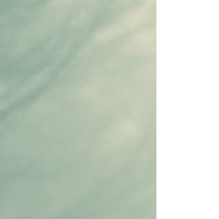
が言語交換を成功させるには、まず時間の確
保とモチベーションの維持が重要です。仕事
の後や週末にまとまった時間を取るのは難し
いため、短時間でも集中して学べる環境を作
りましょう。 スケジュールを固定する 毎週
決まった曜日・時間に言語交換の時間を設定
すると、習慣化しやすくなります。例えば、
火曜日の夜8時から1時間など、予定をカレン
ダーに入れておくと忘れにくいです。 目標
を明確にする 「日常会話をスムーズにした
い」「ビジネス英語を強化したい」など、具
体的な目標を持つことでモチベーションが保
てます。目標があると、言語交換の内容も自
然と充実します。 短時間集