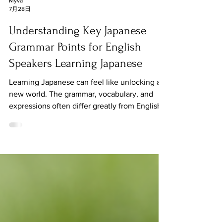
Myva
7月28日
Understanding Key Japanese
Grammar Points for English
Speakers Learning Japanese
Learning Japanese can feel like unlocking a
new world. The grammar, vocabulary, and
expressions often differ greatly from English.
But with the right approach, you can grasp
the essentials and build a strong foundation.
In this post, I will explain some important
Japanese grammar points and words that
English speakers often find useful. These
explanations aim to be clear and practical,
helping you understand how to use them
naturally. Along the way, I will also introduce