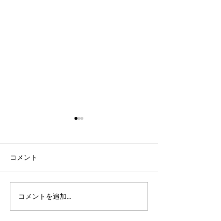
コメント
コメントを追加…
社会人言語交換のコツ：
英語表現を日本
効果的な言語交換方法を
りやすく説明し