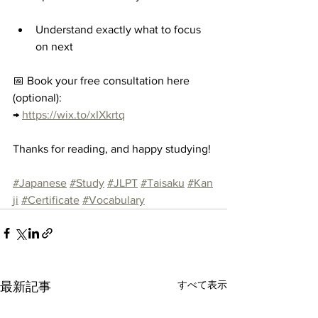
Understand exactly what to focus 
on next
📅 Book your free consultation here 
(optional):
→ 
https://wix.to/xIXkrtq
Thanks for reading, and happy studying!
#Japanese
#Study
#JLPT
#Taisaku
#Kan
ji
#Certificate
#Vocabulary
すべて表示
最新記事