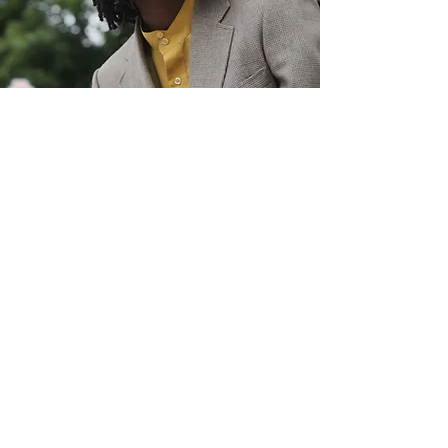
ABOUT Michael
Michael Cooper is a language
consultant for Japanese/English who
has been studying and translating the
language for more than 10 years. He
lived and worked in Tokyo for a
considerable amount of time and
created a website called "The Study