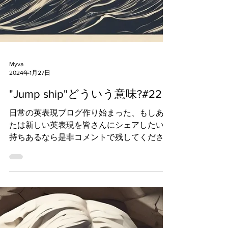
Myva
2024年1月27日
"Jump ship"どういう意味?#22
日常の英表現ブログ作り始まった、もしあな
たは新しい英表現を皆さんにシェアしたい気
持ちあるなら是非コメントで残してくださ
い！後でまたこの英表現集を見直して皆さん
のため発音の練習動画を作ります。 Jump
ship Facing tough times, some...