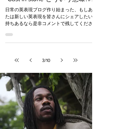
Myva
2024年1月27日
"Cast in stone"どういう意味?#21
日常の英表現ブログ作り始まった、もしあな
たは新しい英表現を皆さんにシェアしたい気
持ちあるなら是非コメントで残してくださ
い！後でまたこの英表現集を見直して皆さん
のため発音の練習動画を作ります。 Cast in
stone The rules are not cast in...
3
/
10