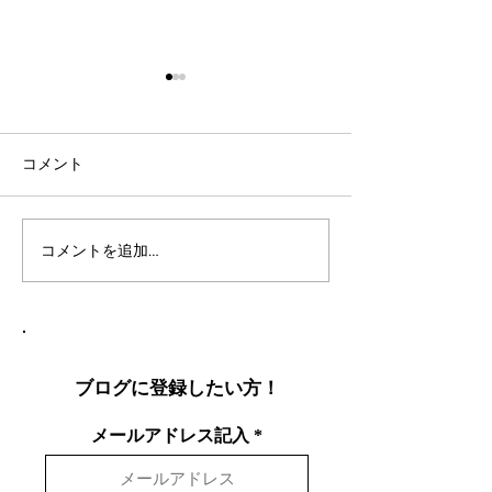
コメント
コメントを追加…
社会人言語交換のコツ：
英語表現を日本
効果的な言語交換方法を
りやすく説明し
徹底解説
表現を英語で面
する方法
ブログに登録したい方！
メールアドレス記入