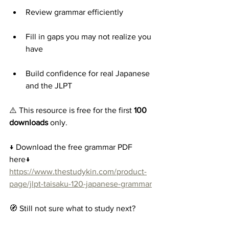
Review grammar efficiently
Fill in gaps you may not realize you 
have
Build confidence for real Japanese 
and the JLPT
⚠️ This resource is free for the first 
100 
downloads
 only.
↓ Download the free grammar PDF 
here↓
https://www.thestudykin.com/product-
page/jlpt-taisaku-120-japanese-grammar
🧭 Still not sure what to study next?