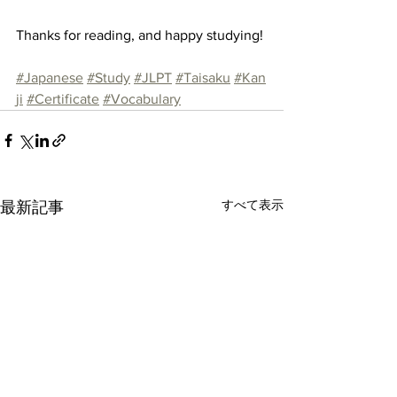
Thanks for reading, and happy studying!
#Japanese
#Study
#JLPT
#Taisaku
#Kan
ji
#Certificate
#Vocabulary
すべて表示
最新記事