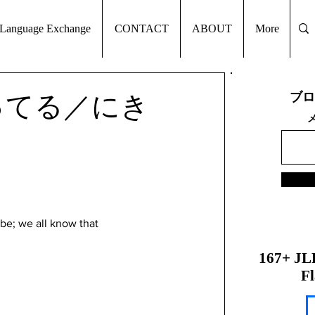
Language Exchange
CONTACT
ABOUT
More
ブロ
に決まってる／にき
be; we all know that
167+ JL
Fl