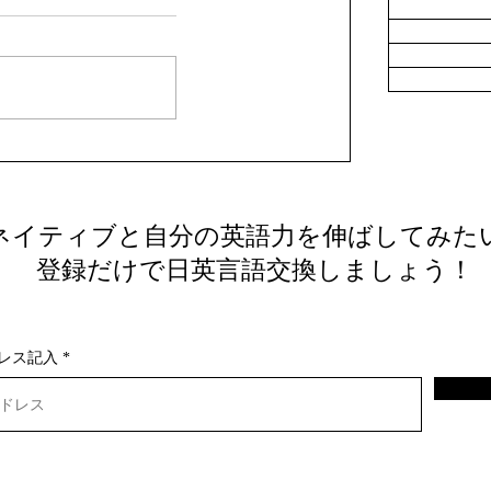
人言語交換のコツ：効果的な言語交
ネイティブと自分の英語力を伸ばしてみた
法を徹底解説
​ 登録だけで日英言語交換しましょう！
レス記入