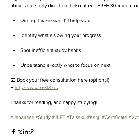
about your study direction, I also offer a FREE 30-minute o
During this session, I’ll help you:
Identify what’s slowing your progress
Spot inefficient study habits
Understand exactly what to focus on next
📅 Book your free consultation here (optional):
→ 
https://wix.to/xIXkrtq
Thanks for reading, and happy studying!
#Japanese
#Study
#JLPT
#Taisaku
#Kanji
#Certificate
#Voc