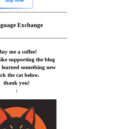
Buy now
nguage Exchange
uy me a coffee!
 like supporting the blog
u learned something new
ick the cat below.
thank you!
↓