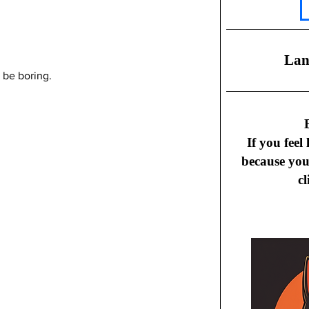
​La
。
 be boring.
B
If you feel
because yo
cl