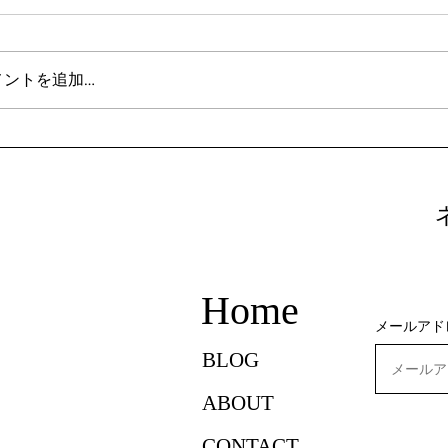
メントを追加…
derstanding Key Japanese Grammar Points
社会
r English Speakers Learning Japanese
換方
Home
メールアド
BLOG
ABOUT
CONTACT