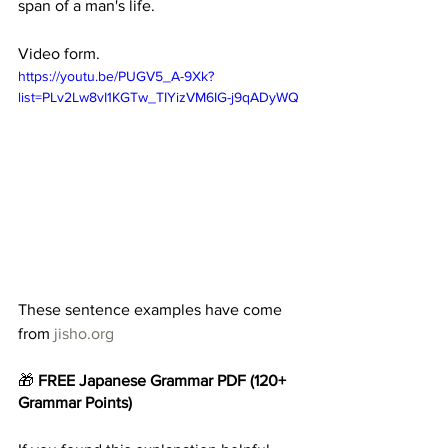
span of a man's life. 
Video form. 
https://youtu.be/PUGV5_A-9Xk?
list=PLv2Lw8vI1KGTw_TIYizVM6IG-j9qADyWQ
These sentence examples have come 
from 
jisho.org
🎁 
FREE Japanese Grammar
PDF
(120+ 
Grammar Points)