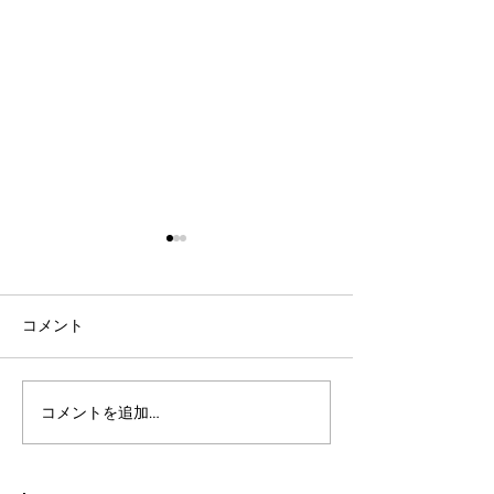
コメント
コメントを追加…
社会人言語交換のコツ：
英語表現を日本
効果的な言語交換方法を
りやすく説明し
徹底解説
表現を英語で面