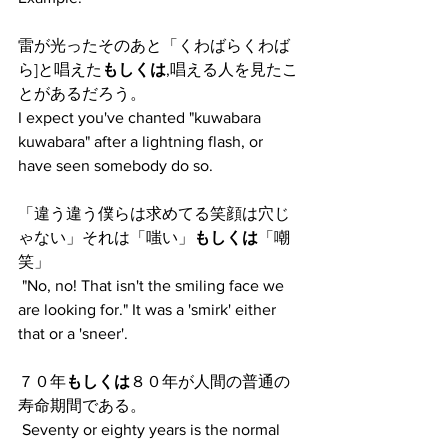
雷が光ったそのあと「くわばらくわば
ら]と唱えた
もしくは
,唱える人を見たこ
とがあるだろう。
I expect you've chanted "kuwabara 
kuwabara" after a lightning flash, or 
have seen somebody do so.
「違う違う僕らは求めてる笑顔は穴じ
ゃない」それは「嗤い」
もしくは
「嘲
笑」
 "No, no! That isn't the smiling face we 
are looking for." It was a 'smirk' either 
that or a 'sneer'. 
７０年
もしくは
８０年が人間の普通の
寿命期間である。
 Seventy or eighty years is the normal 