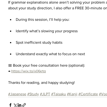
If grammar explanations alone aren’t solving your problem 
about your study direction, I also offer a FREE 30-minute o
During this session, I’ll help you:
Identify what’s slowing your progress
Spot inefficient study habits
Understand exactly what to focus on next
📅 Book your free consultation here (optional):
→ 
https://wix.to/xIXkrtq
Thanks for reading, and happy studying!
#Japanese
#Study
#JLPT
#Taisaku
#Kanji
#Certificate
#Voc