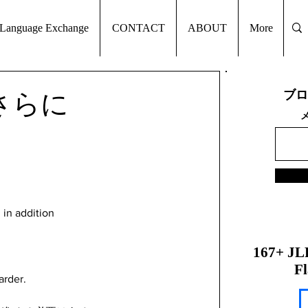
Language Exchange
CONTACT
ABOUT
More
ブロ
に／さらに
 in addition
167+ JL
Fl
arder.