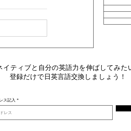
人言語交換のコツ：効果的な言語交
ネイティブと自分の英語力を伸ばしてみた
法を徹底解説
​ 登録だけで日英言語交換しましょう！
レス記入