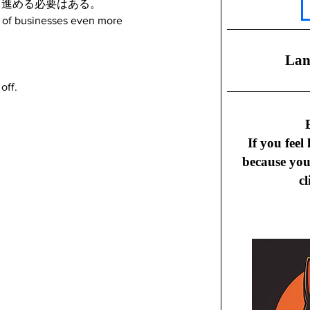
し進める必要はある。
n of businesses even more 
​La
off.
B
If you feel
because yo
cl