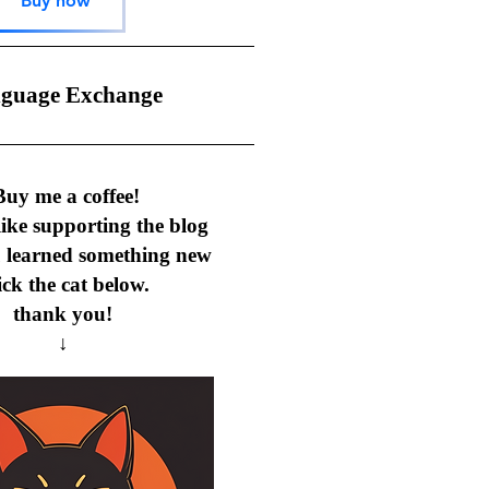
Buy now
nguage Exchange
uy me a coffee!
 like supporting the blog
u learned something new
ick the cat below.
thank you!
↓