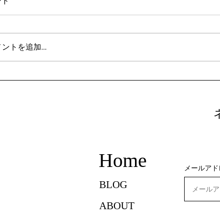
ント
メントを追加…
derstanding Key Japanese Grammar Points
社会
r English Speakers Learning Japanese
換方
Home
メールアド
BLOG
ABOUT