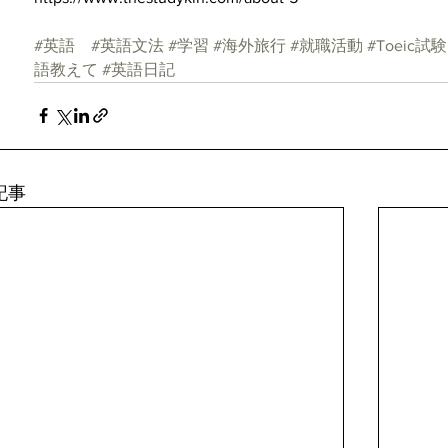
#英語
#英語文法
#学習
#海外旅行
#就職活動
#Toeic試験
語教えて
#英語日記
記事