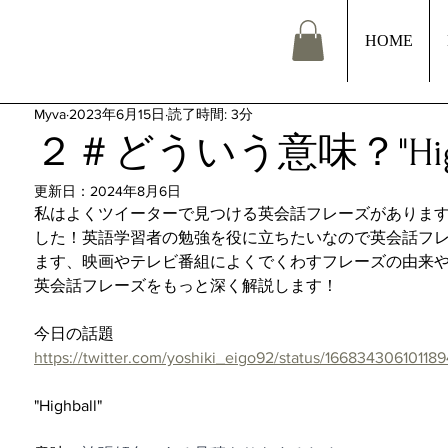
HOME
Myva
2023年6月15日
読了時間: 3分
２＃どういう意味？"Highb
更新日：
2024年8月6日
私はよくツイーターで見つける英会話フレーズがありま
した！英語学習者の勉強を役に立ちたいなので英会話フ
ます、映画やテレビ番組によくでくわすフレーズの由来
英会話フレーズをもっと深く解説します！
今日の話題
https://twitter.com/yoshiki_eigo92/status/1668343061011
"Highball"