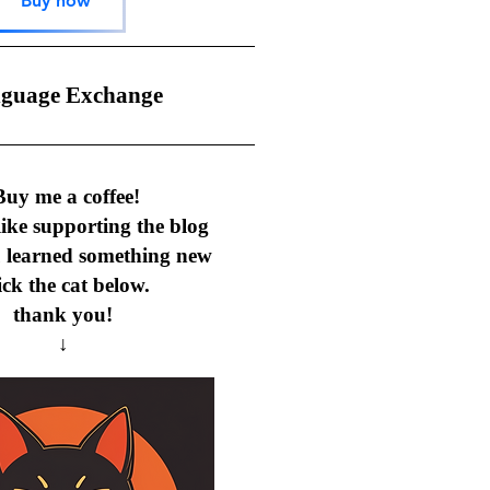
Buy now
nguage Exchange
uy me a coffee!
 like supporting the blog
u learned something new
ick the cat below.
thank you!
↓