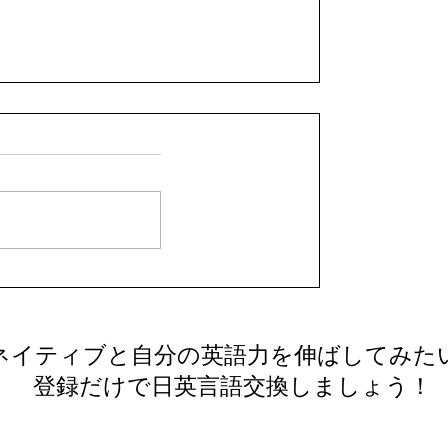
人言語交換のコツ：効果的な言語交
ネイティブと自分の英語力を伸ばしてみた
法を徹底解説
​ 登録だけで日英言語交換しましょう！