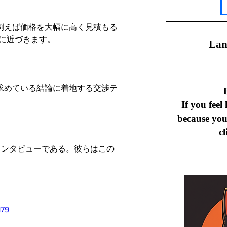
に。例えば価格を大幅に高く見積もる
0に近づきます。
​La
求めている結論に着地する交渉テ
B
If you feel
because yo
cl
インタビューである。彼らはこの
179